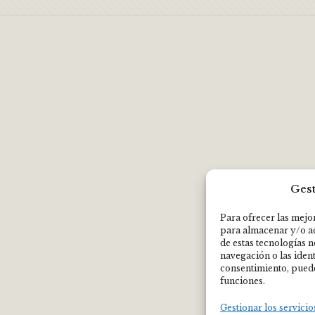
Gest
Para ofrecer las mejo
para almacenar y/o ac
de estas tecnologías 
navegación o las identi
consentimiento, puede
funciones.
Gestionar los servicio