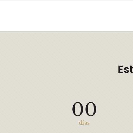
Es
00
días